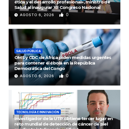
ética y el desarrollo profesional», ministro de
Salud al inaugurar XII Congreso Nacional
0
AGOSTO 6, 2026
SALUD PÚBLICA
OMS y CDC de África piden medidas urgentes
para contener el ébola en la República
Democrática del Congo
0
AGOSTO 6, 2026
TECNOLOGÍA E INNOVACIÓN
Investigador de la UTP obtiene tercer lugar en
reto mundial de detección de cáncer de piel