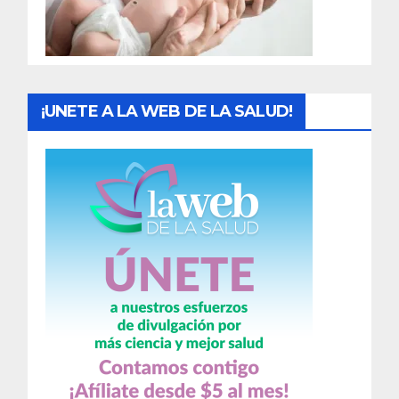
a
s
¡UNETE A LA WEB DE LA SALUD!