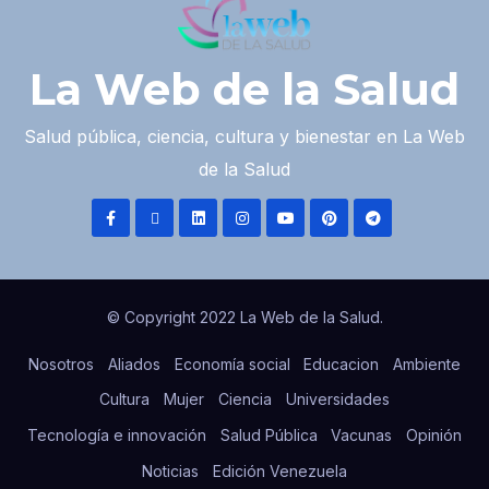
La Web de la Salud
Salud pública, ciencia, cultura y bienestar en La Web
de la Salud
© Copyright 2022 La Web de la Salud.
Nosotros
Aliados
Economía social
Educacion
Ambiente
Cultura
Mujer
Ciencia
Universidades
Tecnología e innovación
Salud Pública
Vacunas
Opinión
Noticias
Edición Venezuela