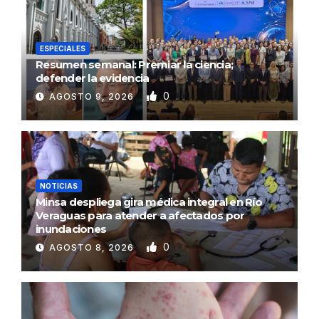
ESPECIALES
Resumen semanal: Premiar la ciencia;
defender la evidencia
0
AGOSTO 9, 2026
NOTICIAS
Minsa despliega gira médica integral en Río
Veraguas para atender a afectados por
inundaciones
0
AGOSTO 8, 2026