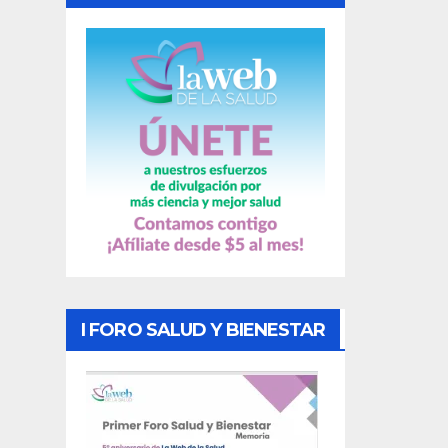
a
s
I FORO SALUD Y BIENESTAR