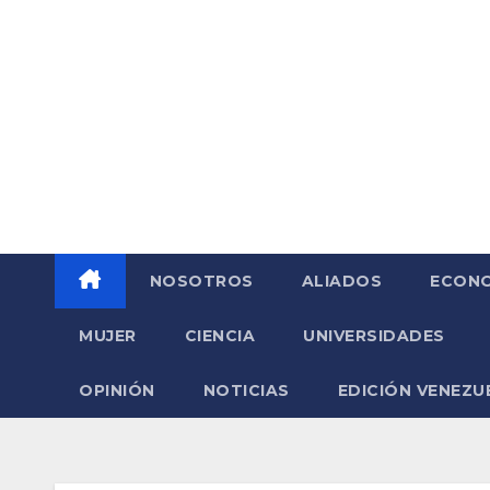
Saltar
al
contenido
NOSOTROS
ALIADOS
ECONO
MUJER
CIENCIA
UNIVERSIDADES
OPINIÓN
NOTICIAS
EDICIÓN VENEZU