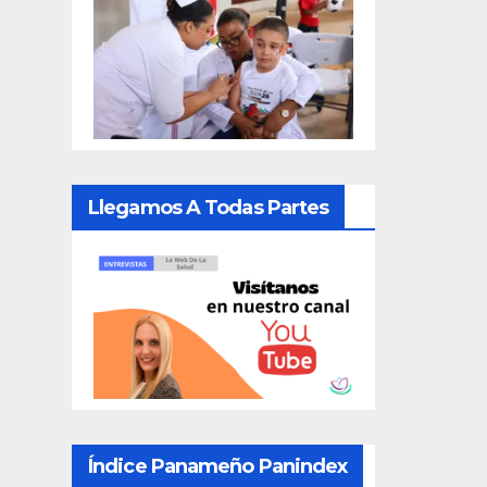
Llegamos A Todas Partes
Índice Panameño Panindex