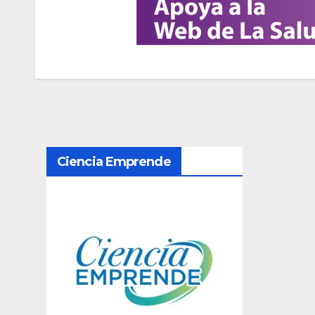
N
Ciencia Emprende
a
v
e
g
a