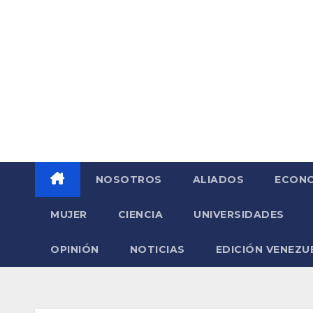
Saltar
al
contenido
NOSOTROS
ALIADOS
ECONO
MUJER
CIENCIA
UNIVERSIDADES
OPINIÓN
NOTICIAS
EDICIÓN VENEZU