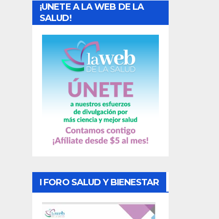
¡UNETE A LA WEB DE LA
d
SALUD!
a
s
I FORO SALUD Y BIENESTAR