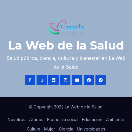
La Web de la Salud
Salud pública, ciencia, cultura y bienestar en La Web
de la Salud
© Copyright 2022 La Web de la Salud.
Nosotros
Aliados
Economía social
Educacion
Ambiente
Cultura
Mujer
Ciencia
Universidades