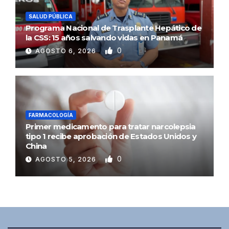
SALUD PÚBLICA
Programa Nacional de Trasplante Hepático de
la CSS: 15 años salvando vidas en Panamá
0
AGOSTO 6, 2026
FARMACOLOGÍA
Primer medicamento para tratar narcolepsia
tipo 1 recibe aprobación de Estados Unidos y
China
0
AGOSTO 5, 2026