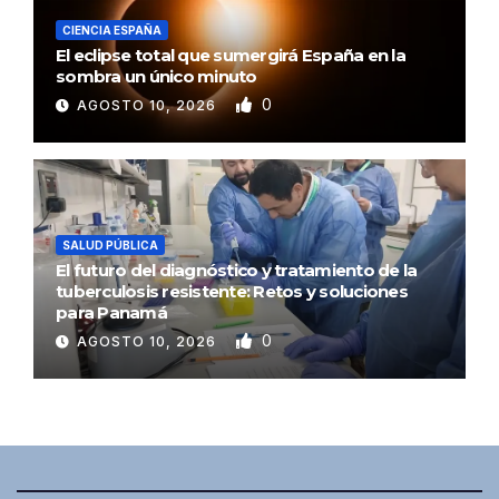
CIENCIA ESPAÑA
El eclipse total que sumergirá España en la
sombra un único minuto
0
AGOSTO 10, 2026
SALUD PÚBLICA
El futuro del diagnóstico y tratamiento de la
tuberculosis resistente: Retos y soluciones
para Panamá
0
AGOSTO 10, 2026