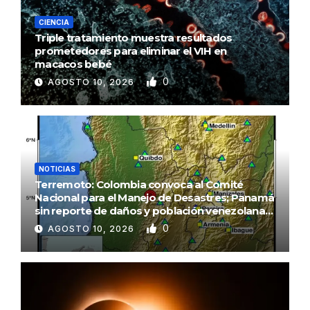
CIENCIA
Triple tratamiento muestra resultados
prometedores para eliminar el VIH en
macacos bebé
0
AGOSTO 10, 2026
NOTICIAS
Terremoto: Colombia convoca al Comité
Nacional para el Manejo de Desastres; Panamá
sin reporte de daños y población venezolana
en alerta
0
AGOSTO 10, 2026