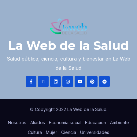
La Web de la Salud
Salud pública, ciencia, cultura y bienestar en La Web
de la Salud
© Copyright 2022 La Web de la Salud.
Nosotros
Aliados
Economía social
Educacion
Ambiente
Cultura
Mujer
Ciencia
Universidades