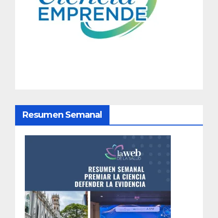
a
c
i
ó
n
d
Resumen Semanal
e
e
n
t
r