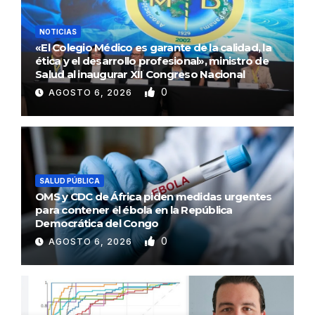
NOTICIAS
«El Colegio Médico es garante de la calidad, la
ética y el desarrollo profesional», ministro de
Salud al inaugurar XII Congreso Nacional
0
AGOSTO 6, 2026
SALUD PÚBLICA
OMS y CDC de África piden medidas urgentes
para contener el ébola en la República
Democrática del Congo
0
AGOSTO 6, 2026