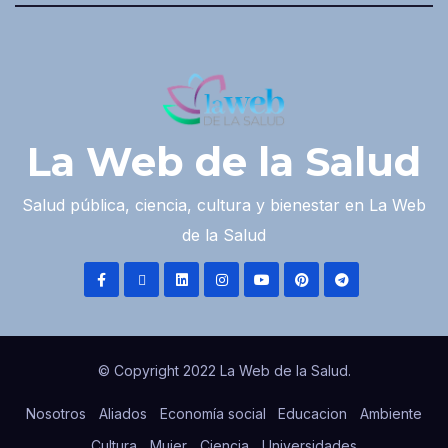
La Web de la Salud
Salud pública, ciencia, cultura y bienestar en La Web
de la Salud
© Copyright 2022 La Web de la Salud.
Nosotros
Aliados
Economía social
Educacion
Ambiente
Cultura
Mujer
Ciencia
Universidades