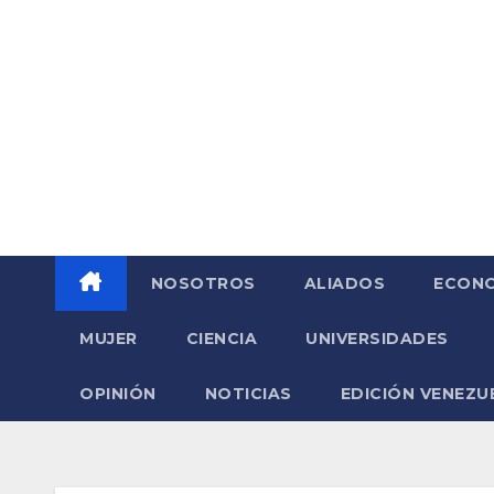
Saltar
al
contenido
NOSOTROS
ALIADOS
ECONO
MUJER
CIENCIA
UNIVERSIDADES
OPINIÓN
NOTICIAS
EDICIÓN VENEZU