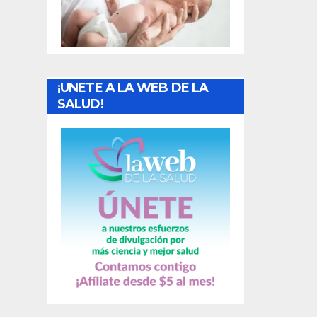
t
r
a
¡UNETE A LA WEB DE LA
d
SALUD!
a
s