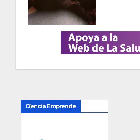
N
Ciencia Emprende
a
v