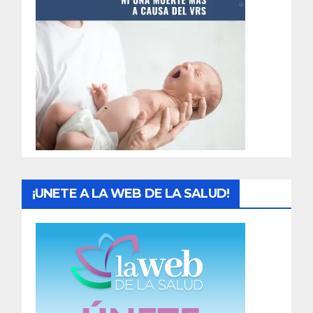
t
r
a
d
a
s
¡UNETE A LA WEB DE LA SALUD!