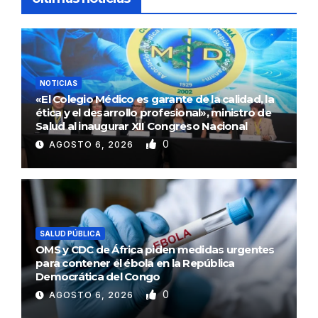
NOTICIAS
«El Colegio Médico es garante de la calidad, la
ética y el desarrollo profesional», ministro de
Salud al inaugurar XII Congreso Nacional
0
AGOSTO 6, 2026
SALUD PÚBLICA
OMS y CDC de África piden medidas urgentes
para contener el ébola en la República
Democrática del Congo
0
AGOSTO 6, 2026