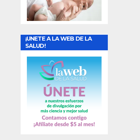
t
r
a
¡UNETE A LA WEB DE LA
d
SALUD!
a
s