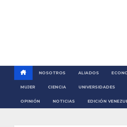
Saltar
al
contenido
NOSOTROS
ALIADOS
ECONO
MUJER
CIENCIA
UNIVERSIDADES
OPINIÓN
NOTICIAS
EDICIÓN VENEZU