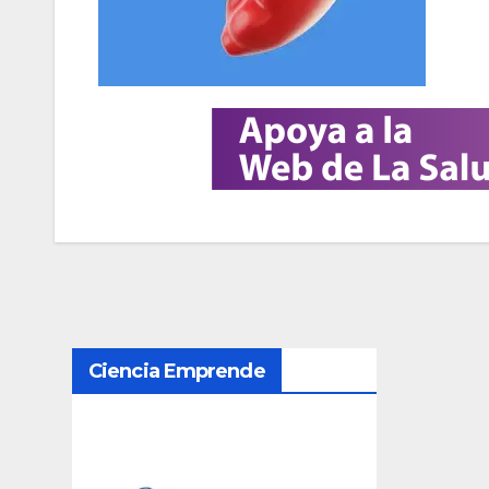
N
Ciencia Emprende
a
v