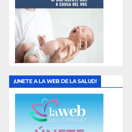
t
r
a
d
a
s
¡UNETE A LA WEB DE LA SALUD!