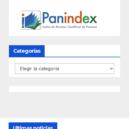
Categorías
Categorías
Ultimas noticias