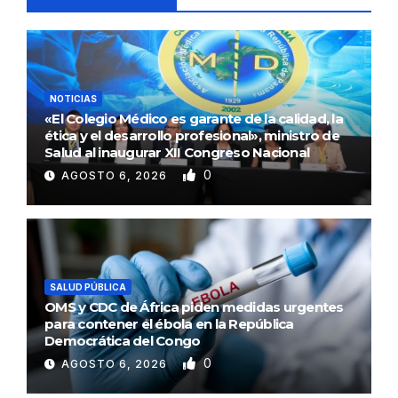
NOTICIAS
«El Colegio Médico es garante de la calidad, la
ética y el desarrollo profesional», ministro de
Salud al inaugurar XII Congreso Nacional
0
AGOSTO 6, 2026
SALUD PÚBLICA
OMS y CDC de África piden medidas urgentes
para contener el ébola en la República
Democrática del Congo
0
AGOSTO 6, 2026