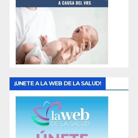
t
r
a
d
a
s
¡UNETE A LA WEB DE LA SALUD!