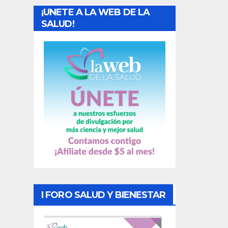
¡UNETE A LA WEB DE LA
d
SALUD!
a
s
I FORO SALUD Y BIENESTAR