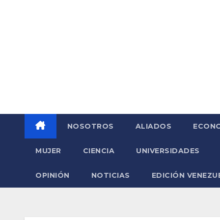
Saltar
al
contenido
NOSOTROS
ALIADOS
ECONO
MUJER
CIENCIA
UNIVERSIDADES
OPINIÓN
NOTICIAS
EDICIÓN VENEZU