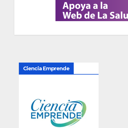
N
Ciencia Emprende
a
v
e
g
a