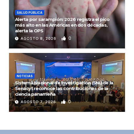
SALUD PÚBLICA
Alerta por sarampión: 2026 registra el pico
más alto en las Américas en dos décadas,
alerta la OPS
0
AGOSTO 8, 2026
NOTICIAS
Sistema Nacional de Investigación (SNI) de la
Senacyt reconoce las contribuciones de la
ciencia panameña
0
AGOSTO 7, 2026