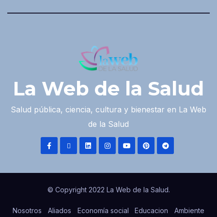
La Web de la Salud
Salud pública, ciencia, cultura y bienestar en La Web
de la Salud
© Copyright 2022 La Web de la Salud.
Nosotros
Aliados
Economía social
Educacion
Ambiente