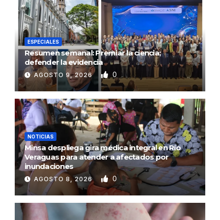
ESPECIALES
Resumen semanal: Premiar la ciencia;
defender la evidencia
0
AGOSTO 9, 2026
NOTICIAS
Minsa despliega gira médica integral en Río
Veraguas para atender a afectados por
inundaciones
0
AGOSTO 8, 2026