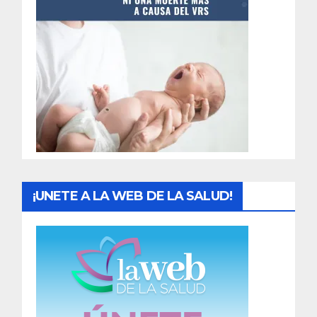
t
r
a
d
a
s
¡UNETE A LA WEB DE LA SALUD!