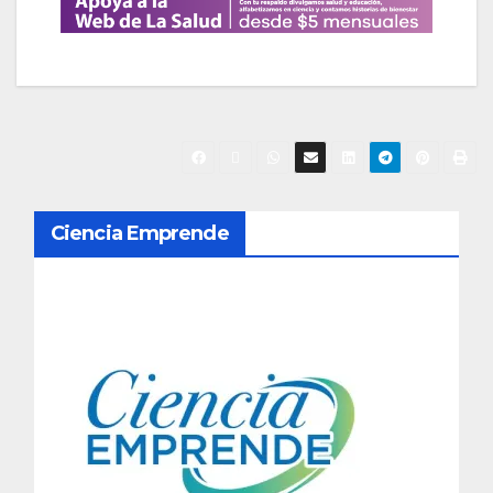
N
Ciencia Emprende
a
v
e
g
a
c