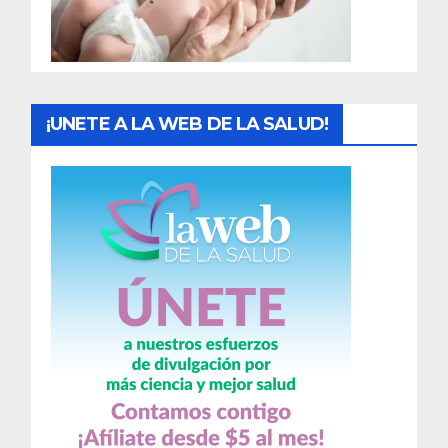
a
s
¡UNETE A LA WEB DE LA SALUD!