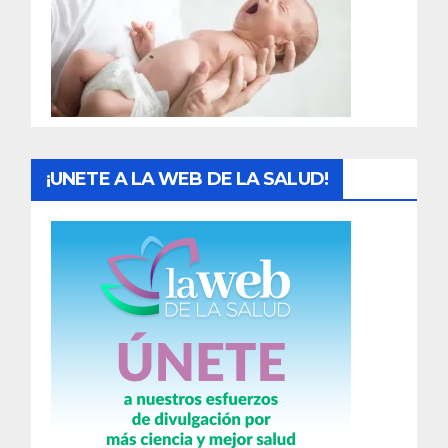
a
d
a
s
¡UNETE A LA WEB DE LA SALUD!