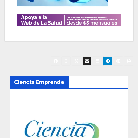
N
Ciencia Emprende
a
v
e
g