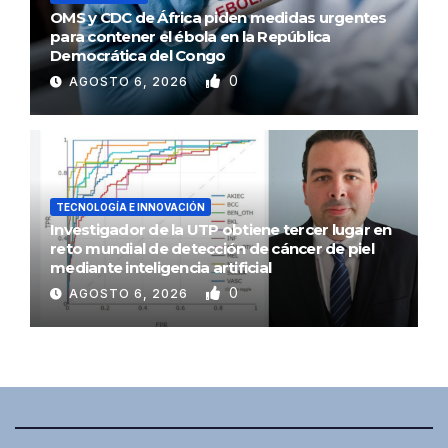
OMS y CDC de África piden medidas urgentes
para contener el ébola en la República
Democrática del Congo
0
AGOSTO 6, 2026
TECNOLOGÍA E INNOVACIÓN
Investigador de la UTP obtiene tercer lugar en
reto mundial de detección de cáncer de piel
mediante inteligencia artificial
0
AGOSTO 6, 2026