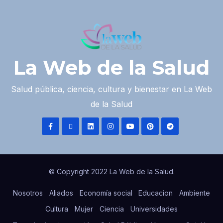
La Web de la Salud
Salud pública, ciencia, cultura y bienestar en La Web
de la Salud
© Copyright 2022 La Web de la Salud.
Nosotros
Aliados
Economía social
Educacion
Ambiente
Cultura
Mujer
Ciencia
Universidades