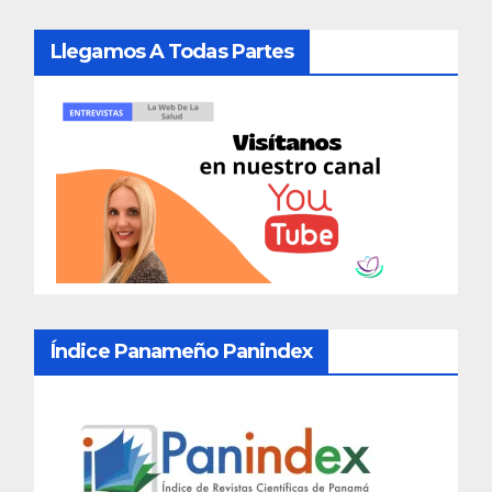
Llegamos A Todas Partes
Índice Panameño Panindex