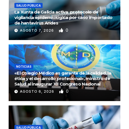
SALUD PÚBLICA
La Xunta de Galicia activa protocolo de
vigilancia epidemiológica por caso importado
de hantavirus Andes
0
AGOSTO 7, 2026
NOTICIAS
«El Colegio Médico es garante de la calidad, la
ética y el desarrollo profesional», ministro de
Salud al inaugurar XII Congreso Nacional
0
AGOSTO 6, 2026
SALUD PÚBLICA