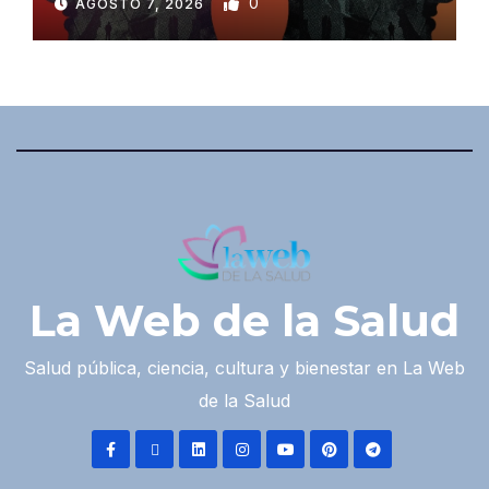
0
AGOSTO 7, 2026
La Web de la Salud
Salud pública, ciencia, cultura y bienestar en La Web
de la Salud