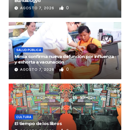
Bundibugyo
0
AGOSTO 7, 2026
SALUD PÚBLICA
Minsa confirma nueva defunción por influenza
y exhorta a vacunación
0
AGOSTO 7, 2026
CULTURA
El tiempo de los libros