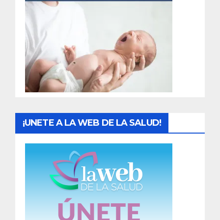
r
a
d
a
s
¡UNETE A LA WEB DE LA SALUD!