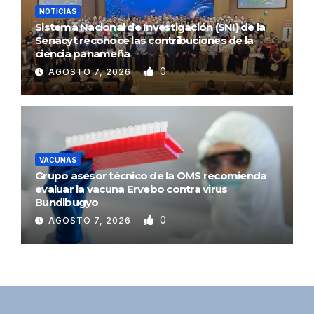
NOTICIAS
Sistema Nacional de Investigación (SNI) de la
Senacyt reconoce las contribuciones de la
ciencia panameña
0
AGOSTO 7, 2026
VACUNAS
Grupo asesor técnico de la OMS recomienda
evaluar la vacuna Ervebo contra virus
Bundibugyo
0
AGOSTO 7, 2026