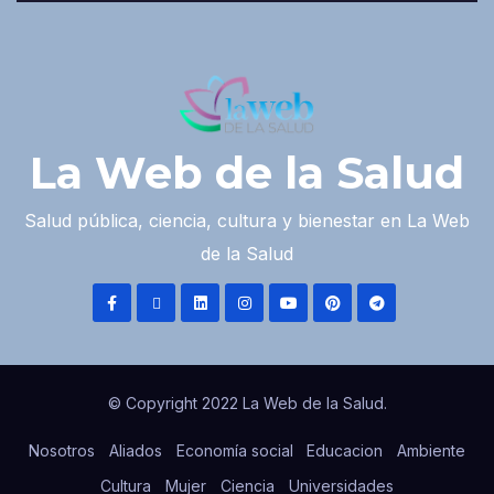
La Web de la Salud
Salud pública, ciencia, cultura y bienestar en La Web
de la Salud
© Copyright 2022 La Web de la Salud.
Nosotros
Aliados
Economía social
Educacion
Ambiente
Cultura
Mujer
Ciencia
Universidades