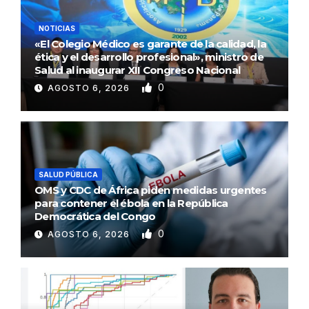
NOTICIAS
«El Colegio Médico es garante de la calidad, la
ética y el desarrollo profesional», ministro de
Salud al inaugurar XII Congreso Nacional
0
AGOSTO 6, 2026
SALUD PÚBLICA
OMS y CDC de África piden medidas urgentes
para contener el ébola en la República
Democrática del Congo
0
AGOSTO 6, 2026