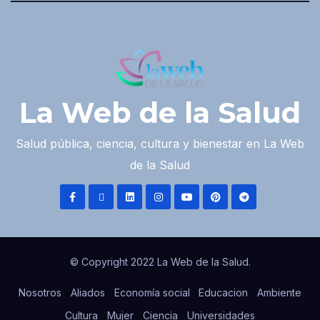
La Web de la Salud
Salud pública, ciencia, cultura y bienestar en La Web
de la Salud
© Copyright 2022 La Web de la Salud.
Nosotros
Aliados
Economía social
Educacion
Ambiente
Cultura
Mujer
Ciencia
Universidades