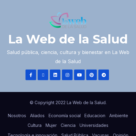
La Web de la Salud
Salud pública, ciencia, cultura y bienestar en La Web
de la Salud
© Copyright 2022 La Web de la Salud.
Nosotros
Aliados
Economía social
Educacion
Ambiente
Cultura
Mujer
Ciencia
Universidades
Tecnología e innovación
Salud Pública
Vacunas
Opinión