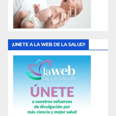
d
a
s
¡UNETE A LA WEB DE LA SALUD!