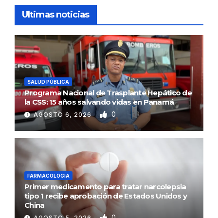
Ultimas noticias
SALUD PÚBLICA
Programa Nacional de Trasplante Hepático de
la CSS: 15 años salvando vidas en Panamá
0
AGOSTO 6, 2026
FARMACOLOGÍA
Primer medicamento para tratar narcolepsia
tipo 1 recibe aprobación de Estados Unidos y
China
0
AGOSTO 5, 2026