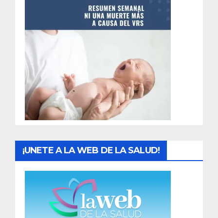
n
t
r
a
d
a
s
¡UNETE A LA WEB DE LA SALUD!