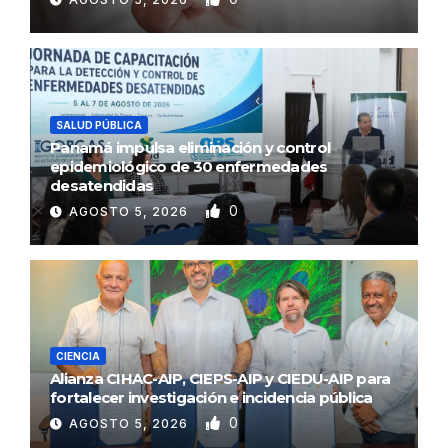
SALUD PÚBLICA
Panamá impulsa eliminación y control
epidemiológico de 30 enfermedades
desatendidas
0
AGOSTO 5, 2026
CIENCIA
Alianza CIHAC-AIP, CIEPS-AIP y CIEDU-AIP para
fortalecer investigación e incidencia pública
0
AGOSTO 5, 2026