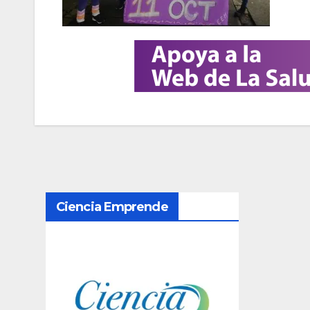
N
Ciencia Emprende
a
v
e