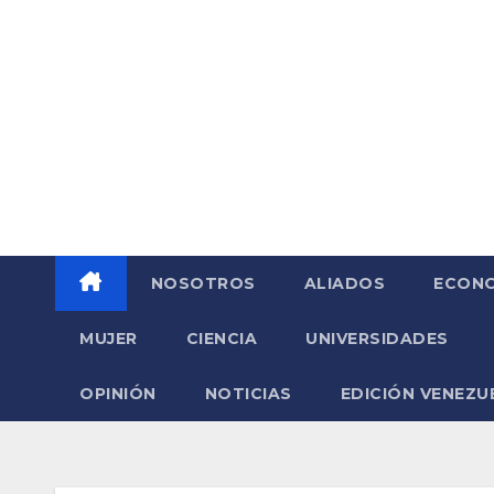
Saltar
al
contenido
NOSOTROS
ALIADOS
ECONO
MUJER
CIENCIA
UNIVERSIDADES
OPINIÓN
NOTICIAS
EDICIÓN VENEZU