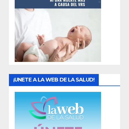
t
r
a
d
a
s
¡UNETE A LA WEB DE LA SALUD!