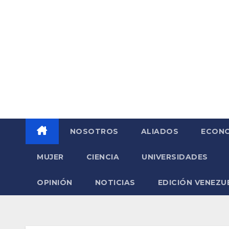
Saltar
al
contenido
NOSOTROS
ALIADOS
ECONO
MUJER
CIENCIA
UNIVERSIDADES
OPINIÓN
NOTICIAS
EDICIÓN VENEZU