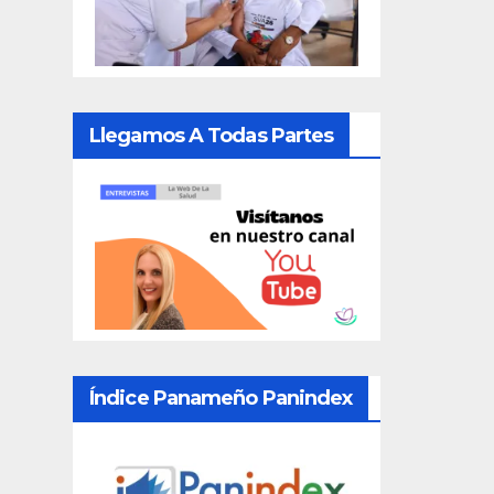
Llegamos A Todas Partes
Índice Panameño Panindex