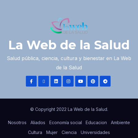
La Web de la Salud
Salud pública, ciencia, cultura y bienestar en La Web
de la Salud
© Copyright 2022 La Web de la Salud.
Nosotros
Aliados
Economía social
Educacion
Ambiente
Cultura
Mujer
Ciencia
Universidades