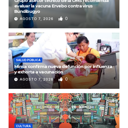
Grupo asesor técnico de la OMS recomienda
evaluar la vacuna Ervebo contra virus
Bundibugyo
0
AGOSTO 7, 2026
SALUD PÚBLICA
Minsa confirma nueva defunción por influenza
y exhorta a vacunación
0
AGOSTO 7, 2026
CULTURA