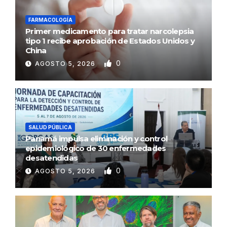
FARMACOLOGÍA
Primer medicamento para tratar narcolepsia
tipo 1 recibe aprobación de Estados Unidos y
China
0
AGOSTO 5, 2026
SALUD PÚBLICA
Panamá impulsa eliminación y control
epidemiológico de 30 enfermedades
desatendidas
0
AGOSTO 5, 2026