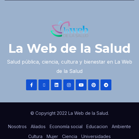
La Web de la Salud
Salud pública, ciencia, cultura y bienestar en La Web
de la Salud
© Copyright 2022 La Web de la Salud.
Nosotros
Aliados
Economía social
Educacion
Ambiente
Cultura
Mujer
Ciencia
Universidades