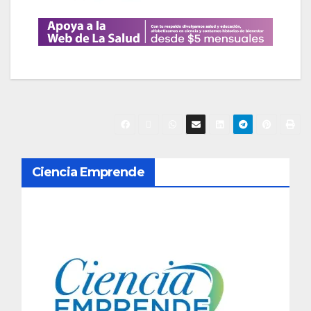
N
Ciencia Emprende
a
v
e
g
a