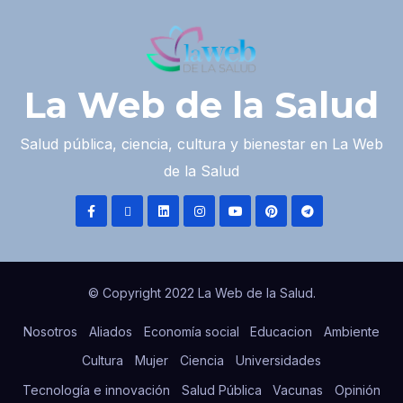
La Web de la Salud
Salud pública, ciencia, cultura y bienestar en La Web
de la Salud
© Copyright 2022 La Web de la Salud.
Nosotros
Aliados
Economía social
Educacion
Ambiente
Cultura
Mujer
Ciencia
Universidades
Tecnología e innovación
Salud Pública
Vacunas
Opinión