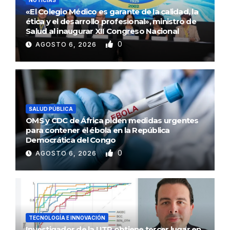
«El Colegio Médico es garante de la calidad, la
ética y el desarrollo profesional», ministro de
Salud al inaugurar XII Congreso Nacional
0
AGOSTO 6, 2026
SALUD PÚBLICA
OMS y CDC de África piden medidas urgentes
para contener el ébola en la República
Democrática del Congo
0
AGOSTO 6, 2026
TECNOLOGÍA E INNOVACIÓN
Investigador de la UTP obtiene tercer lugar en