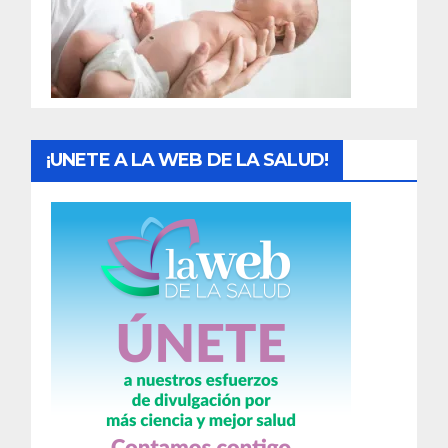
d
a
s
¡UNETE A LA WEB DE LA SALUD!