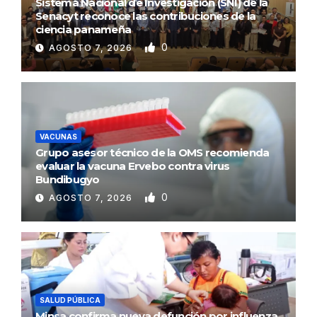
Sistema Nacional de Investigación (SNI) de la
Senacyt reconoce las contribuciones de la
ciencia panameña
0
AGOSTO 7, 2026
VACUNAS
Grupo asesor técnico de la OMS recomienda
evaluar la vacuna Ervebo contra virus
Bundibugyo
0
AGOSTO 7, 2026
SALUD PÚBLICA
Minsa confirma nueva defunción por influenza