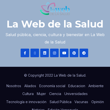
La Web de la Salud
Salud pública, ciencia, cultura y bienestar en La Web
de la Salud
© Copyright 2022 La Web de la Salud.
Nosotros
Aliados
Economía social
Educacion
Ambiente
Cultura
Mujer
Ciencia
Universidades
Tecnología e innovación
Salud Pública
Vacunas
Opinión
Noticias
Edición Venezuela