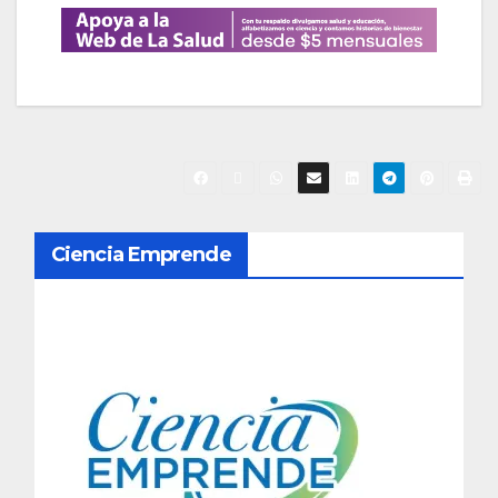
N
Ciencia Emprende
a
v
e
g
a