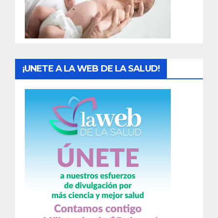
d
a
s
¡UNETE A LA WEB DE LA SALUD!