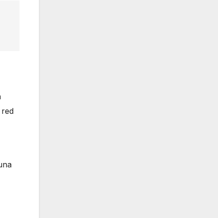
a
 red
tuna