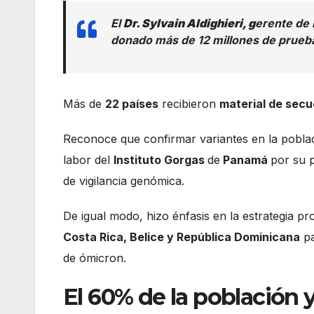
El
Dr. Sylvain Aldighieri, g
erente de 
donado más de 12 millones de prueba
Más de
22 países
recibieron
material de sec
Reconoce que confirmar variantes en la poblaci
labor del
Instituto Gorgas
de
Panamá
por su 
de vigilancia genómica.
De igual modo, hizo énfasis en la estrategia pr
Costa Rica, Belice y República Dominicana
pa
de ómicron.
El 60% de la población 