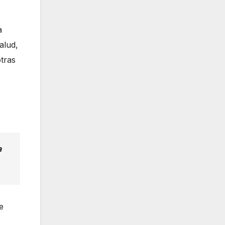
a
alud,
otras
a
e