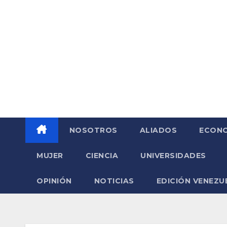
Saltar
al
contenido
NOSOTROS
ALIADOS
ECONO
MUJER
CIENCIA
UNIVERSIDADES
OPINIÓN
NOTICIAS
EDICIÓN VENEZU