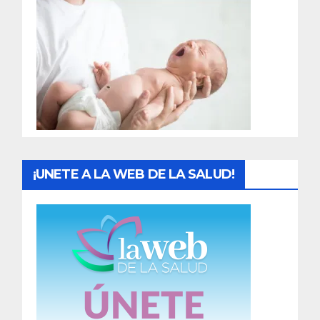
r
a
d
a
s
¡UNETE A LA WEB DE LA SALUD!