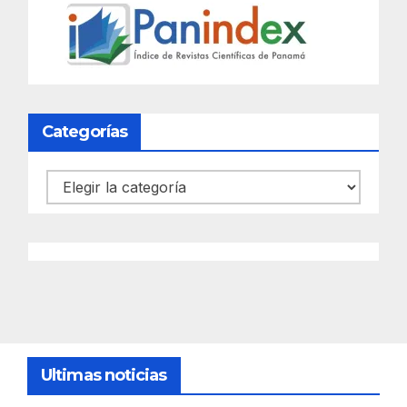
Categorías
Categorías
Ultimas noticias