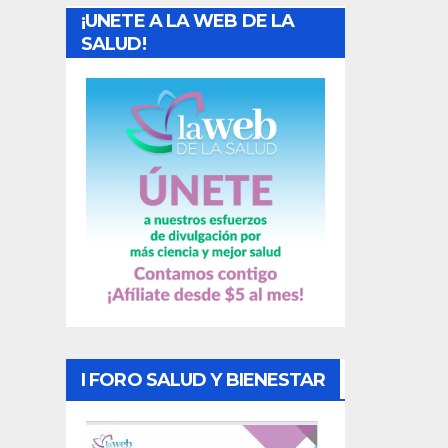
¡UNETE A LA WEB DE LA
d
SALUD!
a
s
I FORO SALUD Y BIENESTAR