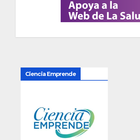
N
Ciencia Emprende
a
v
e
g
a