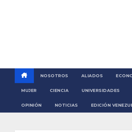
Saltar
al
contenido
NOSOTROS
ALIADOS
ECONO
MUJER
CIENCIA
UNIVERSIDADES
OPINIÓN
NOTICIAS
EDICIÓN VENEZU