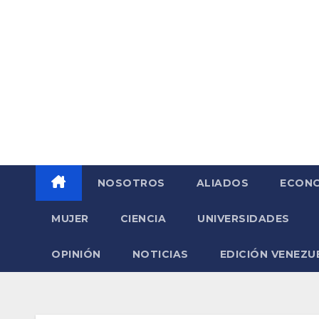
Saltar
al
contenido
NOSOTROS
ALIADOS
ECONO
MUJER
CIENCIA
UNIVERSIDADES
OPINIÓN
NOTICIAS
EDICIÓN VENEZU