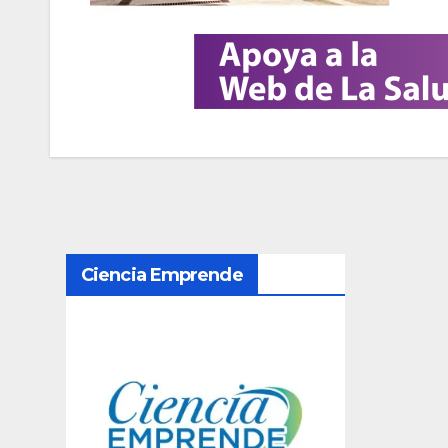
N
Ciencia Emprende
a
v
e
g