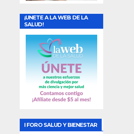
a
¡UNETE A LA WEB DE LA
d
SALUD!
a
s
I FORO SALUD Y BIENESTAR