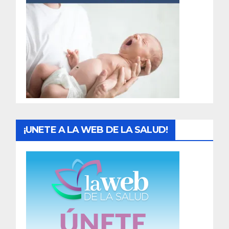
r
a
d
a
s
¡UNETE A LA WEB DE LA SALUD!