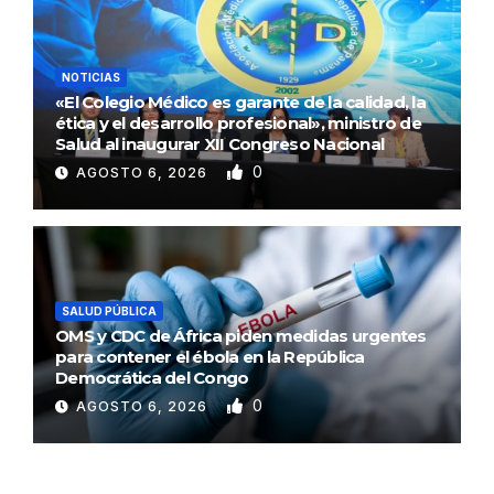
NOTICIAS
«El Colegio Médico es garante de la calidad, la
ética y el desarrollo profesional», ministro de
Salud al inaugurar XII Congreso Nacional
0
AGOSTO 6, 2026
SALUD PÚBLICA
OMS y CDC de África piden medidas urgentes
para contener el ébola en la República
Democrática del Congo
0
AGOSTO 6, 2026