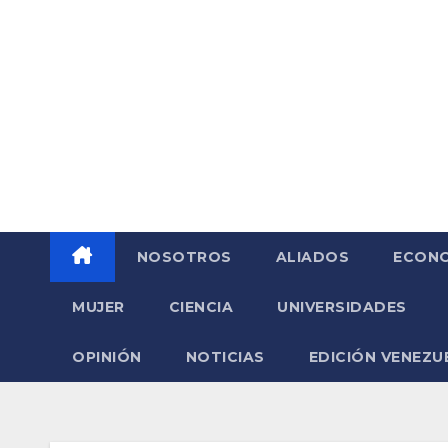
Saltar
al
contenido
NOSOTROS
ALIADOS
ECONO
MUJER
CIENCIA
UNIVERSIDADES
OPINIÓN
NOTICIAS
EDICIÓN VENEZU