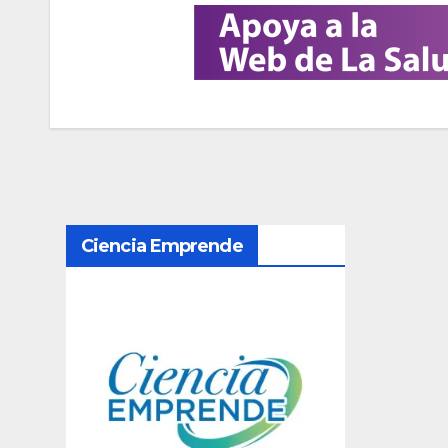
N
Ciencia Emprende
a
v
e
g