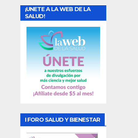
a
¡UNETE A LA WEB DE LA
d
SALUD!
a
s
I FORO SALUD Y BIENESTAR