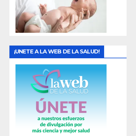
d
a
s
¡UNETE A LA WEB DE LA SALUD!