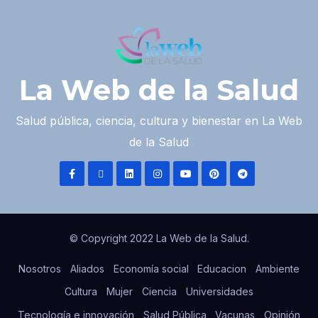
La Web de la Salud
Salud pública, ciencia, cultura y bienestar en La Web
de la Salud
© Copyright 2022 La Web de la Salud.
Nosotros
Aliados
Economía social
Educacion
Ambiente
Cultura
Mujer
Ciencia
Universidades
Tecnología e innovación
Salud Pública
Vacunas
Opinión