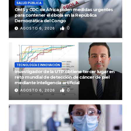
SALUD PÚBLICA
OMS y CDC de África piden medidas urgentes
para contener el ébola en la República
Democrática del Congo
0
AGOSTO 6, 2026
TECNOLOGÍA E INNOVACIÓN
Investigador de la UTP obtiene tercer lugar en
reto mundial de detección de cáncer de piel
mediante inteligencia artificial
0
AGOSTO 6, 2026