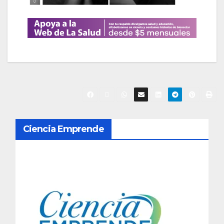
N
Ciencia Emprende
a
v
e
g
a