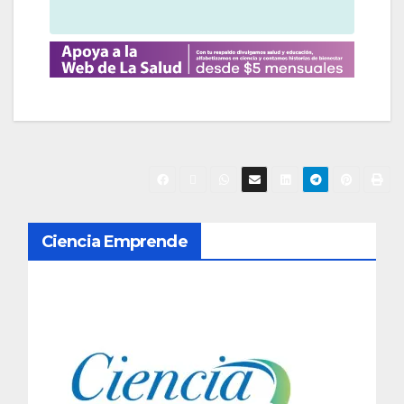
N
Ciencia Emprende
a
v
e
g