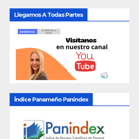
Llegamos A Todas Partes
Índice Panameño Panindex