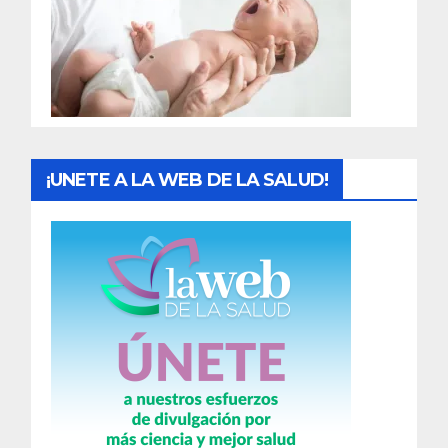
a
d
a
s
¡UNETE A LA WEB DE LA SALUD!