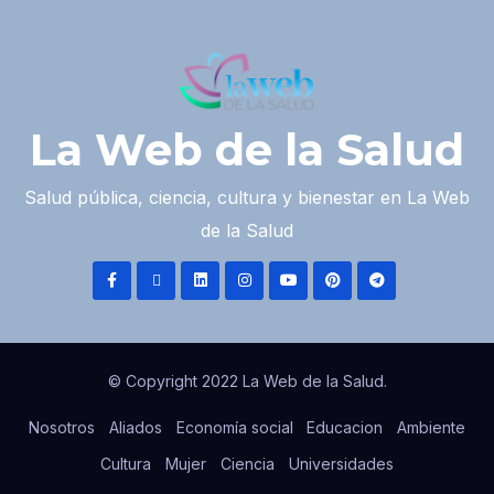
La Web de la Salud
Salud pública, ciencia, cultura y bienestar en La Web
de la Salud
© Copyright 2022 La Web de la Salud.
Nosotros
Aliados
Economía social
Educacion
Ambiente
Cultura
Mujer
Ciencia
Universidades