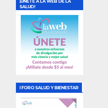
¡UNETE A LA WEB DE LA
d
SALUD!
a
s
I FORO SALUD Y BIENESTAR