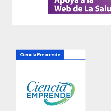
N
Ciencia Emprende
a
v
e
g
a