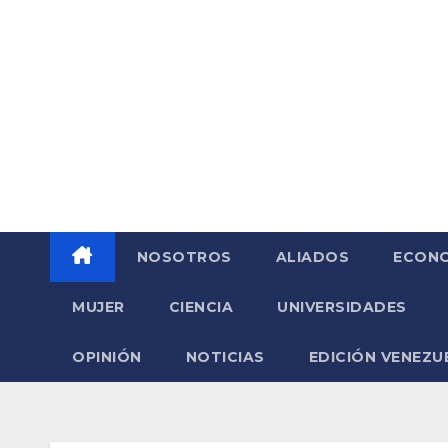
Saltar
al
contenido
NOSOTROS
ALIADOS
ECONO
MUJER
CIENCIA
UNIVERSIDADES
OPINIÓN
NOTICIAS
EDICIÓN VENEZU