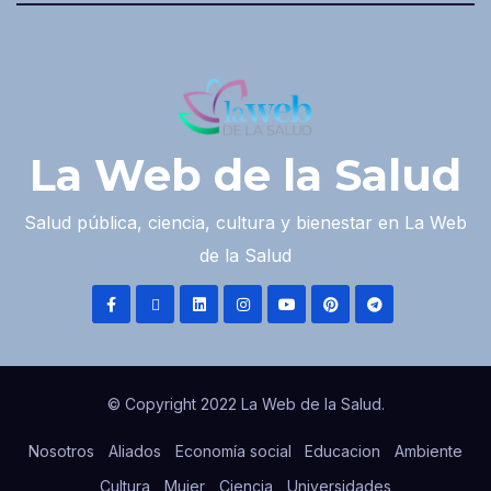
La Web de la Salud
Salud pública, ciencia, cultura y bienestar en La Web
de la Salud
© Copyright 2022 La Web de la Salud.
Nosotros
Aliados
Economía social
Educacion
Ambiente
Cultura
Mujer
Ciencia
Universidades