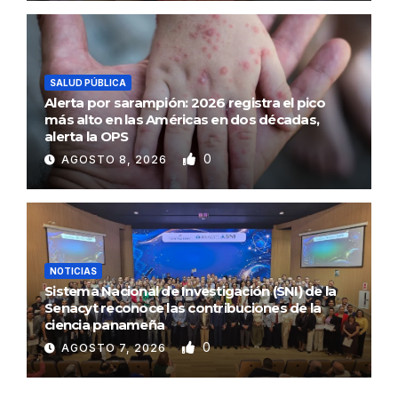
SALUD PÚBLICA
Alerta por sarampión: 2026 registra el pico
más alto en las Américas en dos décadas,
alerta la OPS
0
AGOSTO 8, 2026
NOTICIAS
Sistema Nacional de Investigación (SNI) de la
Senacyt reconoce las contribuciones de la
ciencia panameña
0
AGOSTO 7, 2026