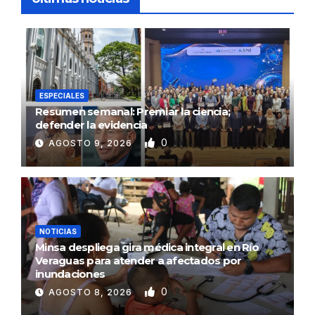
ESPECIALES
Resumen semanal: Premiar la ciencia;
defender la evidencia
0
AGOSTO 9, 2026
NOTICIAS
Minsa despliega gira médica integral en Río
Veraguas para atender a afectados por
inundaciones
0
AGOSTO 8, 2026