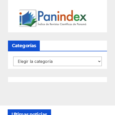
Categorías
Categorías
Ultimas noticias