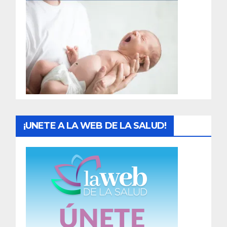
r
a
d
a
s
¡UNETE A LA WEB DE LA SALUD!