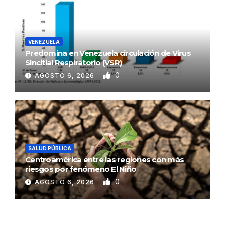
VENEZUELA
Predomina en Venezuela circulación de Virus
Sincitial Respiratorio (VSR)
0
AGOSTO 6, 2026
SALUD PÚBLICA
Centroamérica entre las regiones con más
riesgos por fenómeno El Niño
0
AGOSTO 6, 2026