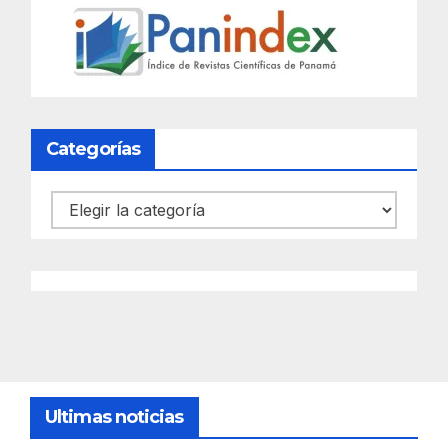
Categorías
Categorías
Ultimas noticias