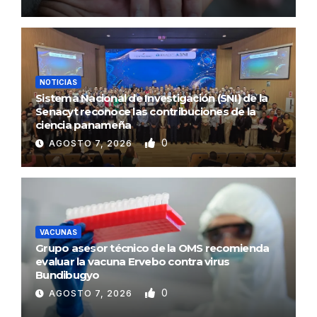
NOTICIAS
Sistema Nacional de Investigación (SNI) de la
Senacyt reconoce las contribuciones de la
ciencia panameña
0
AGOSTO 7, 2026
VACUNAS
Grupo asesor técnico de la OMS recomienda
evaluar la vacuna Ervebo contra virus
Bundibugyo
0
AGOSTO 7, 2026