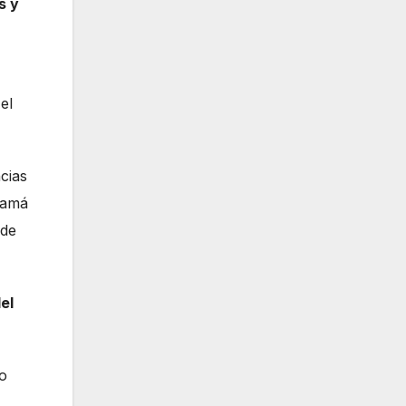
s y
el
ncias
namá
 de
el
so