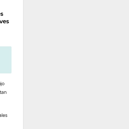
es
eves
ijo
tan
ales