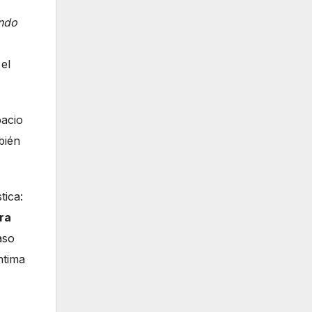
ando
el
pacio
bién
tica:
ra
aso
ntima