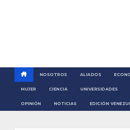
Saltar
al
contenido
NOSOTROS
ALIADOS
ECONO
MUJER
CIENCIA
UNIVERSIDADES
OPINIÓN
NOTICIAS
EDICIÓN VENEZU