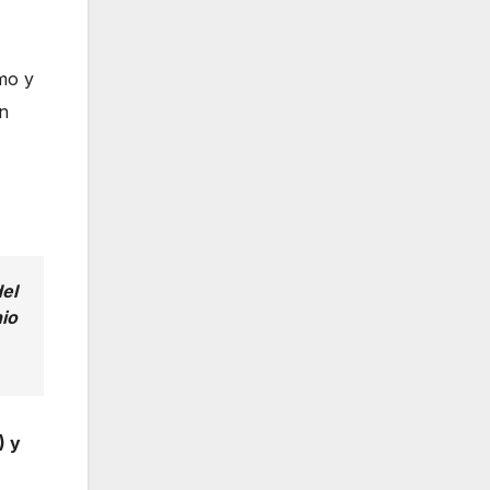
mo y
un
del
io
) y