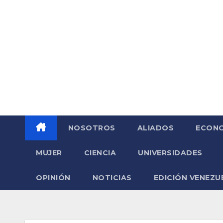
Saltar
al
contenido
NOSOTROS
ALIADOS
ECONO
MUJER
CIENCIA
UNIVERSIDADES
OPINIÓN
NOTICIAS
EDICIÓN VENEZU