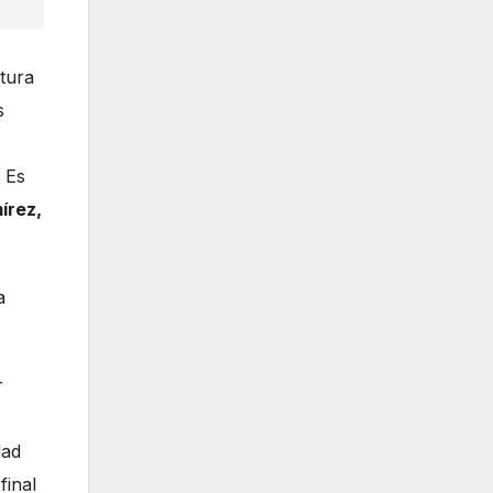
atura
s
 Es
írez,
a
r
dad
final