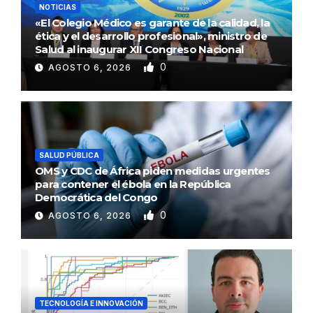
NOTICIAS
«El Colegio Médico es garante de la calidad, la
ética y el desarrollo profesional», ministro de
Salud al inaugurar XII Congreso Nacional
0
AGOSTO 6, 2026
SALUD PÚBLICA
OMS y CDC de África piden medidas urgentes
para contener el ébola en la República
Democrática del Congo
0
AGOSTO 6, 2026
TECNOLOGÍA E INNOVACIÓN