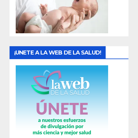
d
a
s
¡UNETE A LA WEB DE LA SALUD!