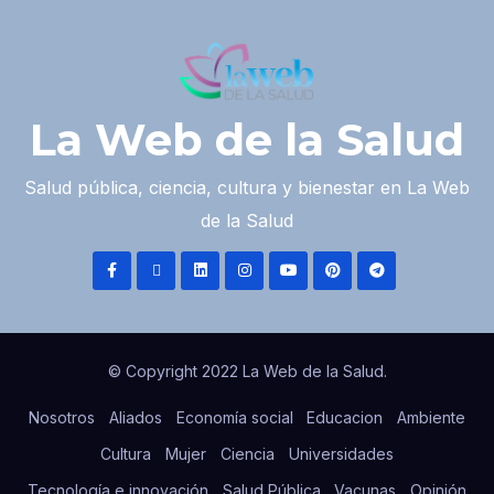
La Web de la Salud
Salud pública, ciencia, cultura y bienestar en La Web
de la Salud
© Copyright 2022 La Web de la Salud.
Nosotros
Aliados
Economía social
Educacion
Ambiente
Cultura
Mujer
Ciencia
Universidades
Tecnología e innovación
Salud Pública
Vacunas
Opinión