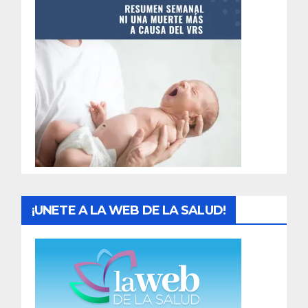
n
t
r
a
d
a
s
¡UNETE A LA WEB DE LA SALUD!