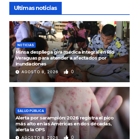
Ultimas noticias
NOTICIAS
Minsa despliega gira médica integral en Río
Veraguas para atender a afectados por
inundaciones
0
AGOSTO 8, 2026
SALUD PÚBLICA
Alerta por sarampión: 2026 registra el pico
más alto en las Américas en dos décadas,
alerta la OPS
0
AGOSTO 8, 2026