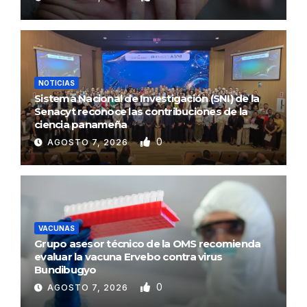
NOTICIAS
Sistema Nacional de Investigación (SNI) de la
Senacyt reconoce las contribuciones de la
ciencia panameña
0
AGOSTO 7, 2026
VACUNAS
Grupo asesor técnico de la OMS recomienda
evaluar la vacuna Ervebo contra virus
Bundibugyo
0
AGOSTO 7, 2026