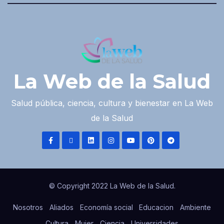
La Web de la Salud
Salud pública, ciencia, cultura y bienestar en La Web
de la Salud
© Copyright 2022 La Web de la Salud.
Nosotros
Aliados
Economía social
Educacion
Ambiente
Cultura
Mujer
Ciencia
Universidades