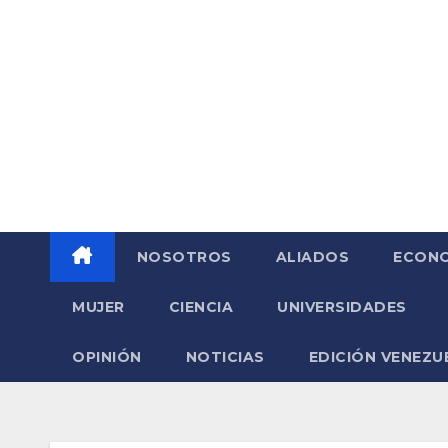
Saltar
al
contenido
NOSOTROS
ALIADOS
ECONO
MUJER
CIENCIA
UNIVERSIDADES
OPINIÓN
NOTICIAS
EDICIÓN VENEZU