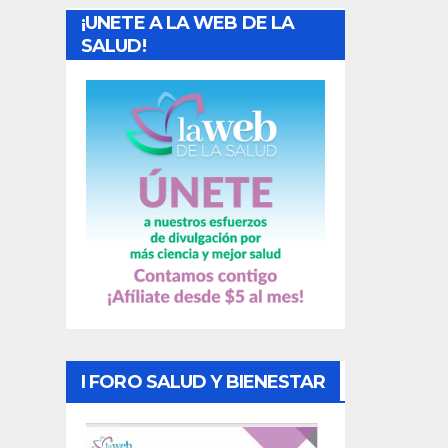
¡UNETE A LA WEB DE LA
d
SALUD!
a
s
I FORO SALUD Y BIENESTAR