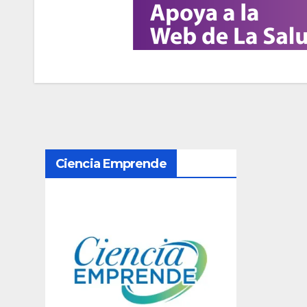
N
Ciencia Emprende
a
v
e
g
a